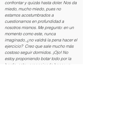
confrontar y quizás hasta doler. Nos da 
miedo, mucho miedo, pues no 
estamos acostumbrados a 
cuestionarnos en profundidad a 
nosotros mismos. Me pregunto: en un 
momento como este, nunca 
imaginado, ¿no valdrá la pena hacer el 
ejercicio?  Creo que sale mucho más 
costoso seguir dormidos. ¡Ojo! No 
estoy proponiendo botar todo por la 
borda, estoy proponiendo hacer un 
ejercicio de reflexión personal (dado 
que tenemos el tiempo) y ver en dónde 
tenemos que trabajar, ¿qué tenemos 
que soltar y aprender? Esto, aunque 
sea por el solo hecho de salir 
fortalecidos y más parados que nunca 
en nuestros propios pies. Les prometo 
que lo vale, somos lo más preciado 