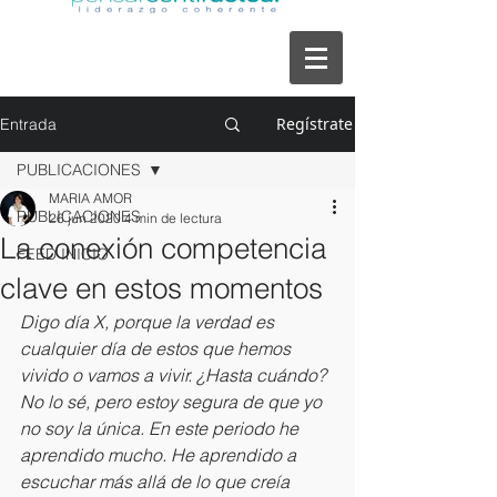
Regístrate
Entrada
PUBLICACIONES
MARIA AMOR
PUBLICACIONES
26 jun 2020
4 min de lectura
La conexión competencia
FEED INICIO
clave en estos momentos
Digo día X, porque la verdad es 
cualquier día de estos que hemos 
vivido o vamos a vivir. ¿Hasta cuándo? 
No lo sé, pero estoy segura de que yo 
no soy la única. En este periodo he 
aprendido mucho. He aprendido a 
escuchar más allá de lo que creía 