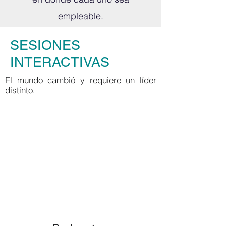
CONFERENCIAS
empleable.
SESIONES
Duración: 1,5 Horas
INTERACTIVAS
Material: Presentación a
El mundo cambió y requiere un líder
disposición
distinto.
Test de quipos