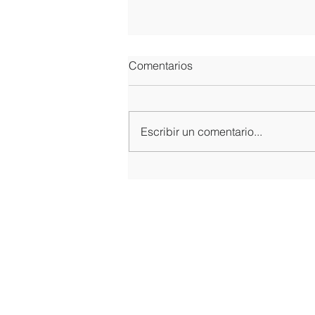
Comentarios
Escribir un comentario...
“Un líder tiene que
observarse a sí mismo”