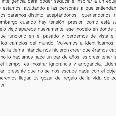
 inteligencia para poder seducir e inspirar a un equi
 estamos, ayudando a las personas a que entiendan
s pararnos distinto, aceptándonos , queriéndonos, r
 embargo cuando hay tensión, presión como está su
lo viejo aparece nuevamente, ese modelo en donde ti
ue funcionó en el pasado y perdemos de vista el g
los cambios del mundo. Volvemos a identificarnos c
de la tierna infancia nos hicieron creer que éramos cap
mo lo hacíamos hace un par de años, es creer tener l
el tiempo, es mostrar ignorancia y arrogancia. Liderar
an presente que no se nos escape nada con el objeti
eremos llegar. Es gozar del regalo de la vida de po
er.