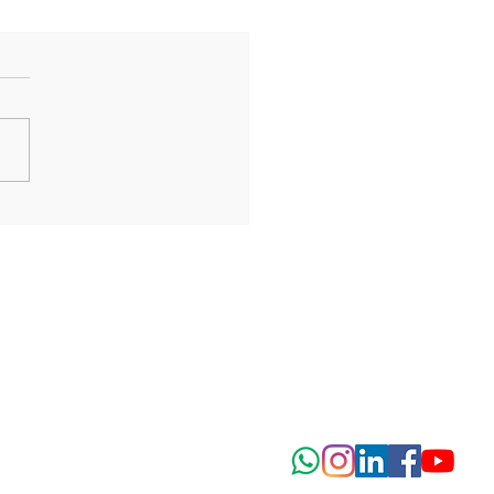
ienes poder sobre las
nstancias exteriores,
 sí sobre tu mente.
nde esto y encontrá