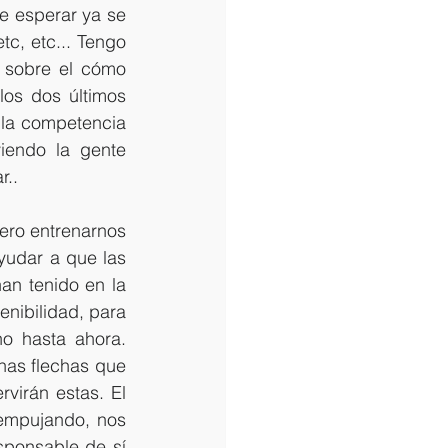
 esperar ya se 
etc, etc... Tengo 
 sobre el cómo 
os dos últimos 
la competencia 
endo la gente 
r..
ero entrenarnos 
udar a que las 
n tenido en la 
nibilidad, para 
o hasta ahora. 
as flechas que 
virán estas. El 
empujando, nos 
sponsable de sí 