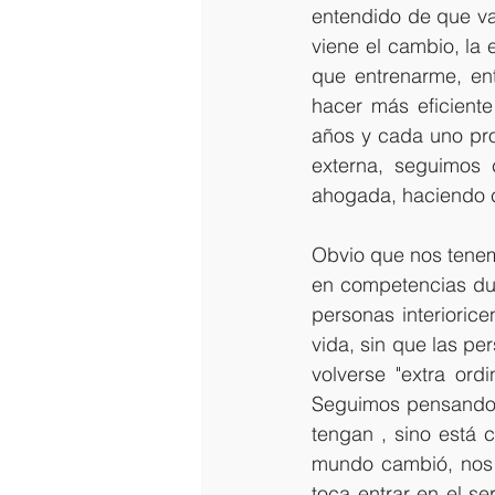
entendido de que va
viene el cambio, la er
que entrenarme, ent
hacer más eficiente
años y cada uno pro
externa, seguimos
ahogada, haciendo c
Obvio que nos tenem
en competencias dur
personas interioric
vida, sin que las pe
volverse "extra ord
Seguimos pensando q
tengan , sino está c
mundo cambió, nos 
toca entrar en el s