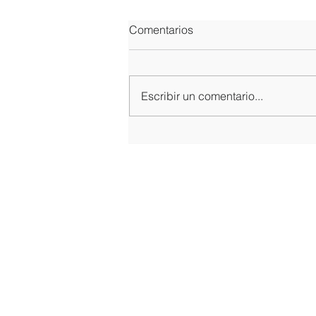
Comentarios
Escribir un comentario...
“Un líder tiene que
observarse a sí mismo”