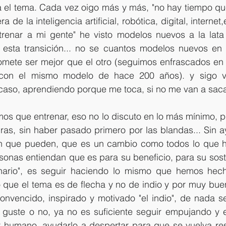
 el tema. Cada vez oigo más y más, "no hay tiempo que
a de la inteligencia artificial, robótica, digital, internet,
renar a mi gente" he visto modelos nuevos a la lata
 esta transición... no se cuantos modelos nuevos en l
mete ser mejor que el otro (seguimos enfrascados en 
 con el mismo modelo de hace 200 años). y sigo vi
aso, aprendiendo porque me toca, si no me van a saca
os que entrenar, eso no lo discuto en lo más mínimo, p
as, sin haber pasado primero por las blandas... Sin ay
en que pueden, que es un cambio como todos lo que ha
rsonas entiendan que es para su beneficio, para su soste
inario", es seguir haciendo lo mismo que hemos hech
ue el tema es de flecha y no de indio y por muy buen
onvencido, inspirado y motivado "el indio", de nada ser
guste o no, ya no es suficiente seguir empujando y 
er humano, ayudarlo a 
despertar
 para que se vuelva re